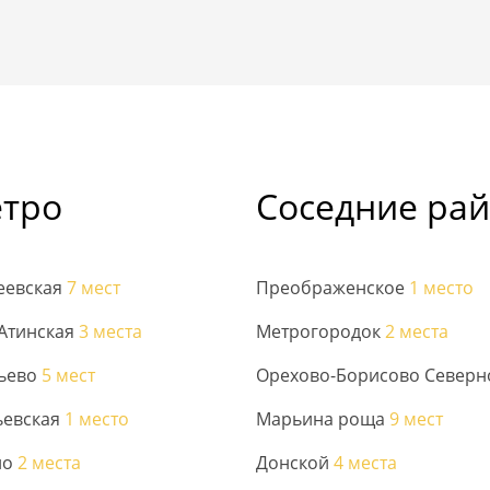
етро
Соседние ра
еевская
7 мест
Преображенское
1 место
Атинская
3 места
Метрогородок
2 места
ьево
5 мест
Орехово-Борисово Север
ьевская
1 место
Марьина роща
9 мест
но
2 места
Донской
4 места