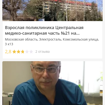
Взрослая поликлиника Центральная
медико-санитарная часть №21 на
Комсомольской улице
Московская область, Электросталь, Комсомольская улица,
3 к13
2,8
2 отзыва